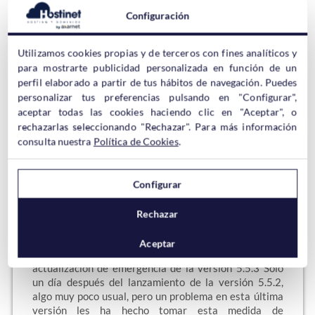
ha sido cambiado reciénteme por sus desarrolladores
Configuración
por TeraWallet. Muchas de las mejores tiendas online
permiten a sus clientes gestionar un monedero digital
para comprar artículos con dinero virtual (como saldo
Utilizamos cookies propias y de terceros con fines analíticos y
o tarjetas regalo). El plugin TeraWallet…
para mostrarte publicidad personalizada en función de un
perfil elaborado a partir de tus hábitos de navegación. Puedes
Sigue leyendo →
personalizar tus preferencias pulsando en "Configurar",
aceptar todas las cookies haciendo clic en "Aceptar", o
rechazarlas seleccionando "Rechazar". Para más información
consulta nuestra
Política de Cookies
.
WordPress – Actualización de
Emergencia 5.5.3
Configurar
Impo
Rechazar
rte!!
Actu
Aceptar
alizar WordPress: WordPress ha lanzado la
actualización de emergencia de la versión 5.5.3 Sólo
un día después del lanzamiento de la versión 5.5.2,
algo muy poco usual, pero un problema en esta última
versión les ha hecho tomar esta medida de