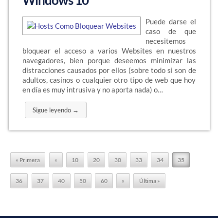
Windows 10
Puede darse el
caso de que
necesitemos
bloquear el acceso a varios Websites en nuestros
navegadores, bien porque deseemos minimizar las
distracciones causados por ellos (sobre todo si son de
adultos, casinos o cualquier otro tipo de web que hoy
en día es muy intrusiva y no aporta nada) o…
Sigue leyendo →
« Primera
«
10
20
30
33
34
35
36
37
40
50
60
»
Última »