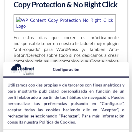
Copy Protection & No Right Click
En estos días que corren es prácticamente
indispensable tener en nuestro listado el mejor plugin
“anti-copiado” para WordPress ¡y También Anti-
Botón/Derecho! sobre todo si nos dedicamos a crear
contenido original, un contenido que Google valora
mucho en los sitios webs. Si el buscador con sus robots
Configuración
a la cabeza detecta…
Utilizamos cookies propias y de terceros con fines analíticos y
Sigue leyendo →
para mostrarte publicidad personalizada en función de un
perfil elaborado a partir de tus hábitos de navegación. Puedes
personalizar tus preferencias pulsando en "Configurar",
aceptar todas las cookies haciendo clic en "Aceptar", o
Actualizar Registros DNS en WIX
rechazarlas seleccionando "Rechazar". Para más información
para seguir usando el Servicio
consulta nuestra
Política de Cookies
.