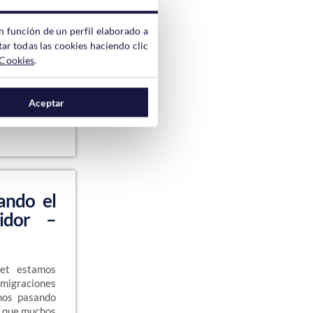
orren es
n función de un perfil elaborado a
le tener en
ar todas las cookies haciendo clic
lugin “anti-
 Cookies
.
amos a crear
buscador con
Aceptar
ando el
idor –
net estamos
 migraciones
amos pasando
en que muchos