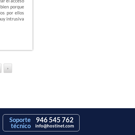
ar el acceso
 bien porque
os por ellos
muy intrusiva
»
946 545 762
Soporte
técnico
info@hostinet.com