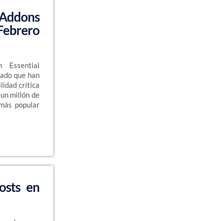
 Addons
 Febrero
n Essential
cado que han
lidad crítica
un millón de
 más popular
osts en