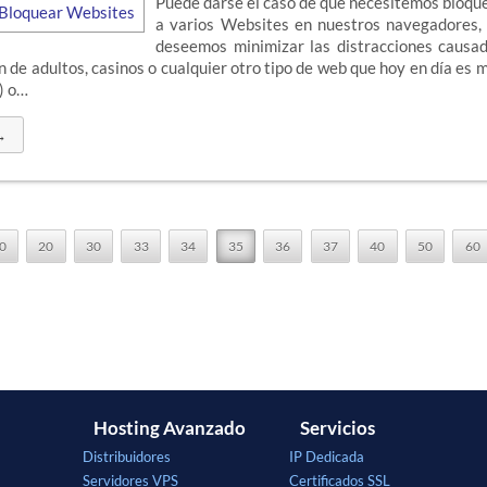
Puede darse el caso de que necesitemos bloque
a varios Websites en nuestros navegadores,
deseemos minimizar las distracciones causad
n de adultos, casinos o cualquier otro tipo de web que hoy en día es 
) o…
→
0
20
30
33
34
35
36
37
40
50
60
Hosting Avanzado
Servicios
Distribuidores
IP Dedicada
Servidores VPS
Certificados SSL