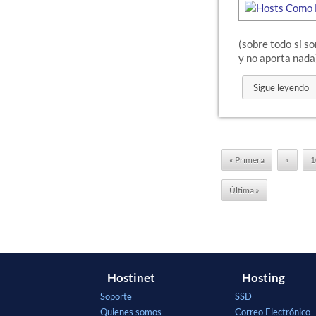
(sobre todo si so
y no aporta nada
Sigue leyendo 
« Primera
«
1
Última »
Hostinet
Hosting
Soporte
SSD
Quienes somos
Correo Electrónico