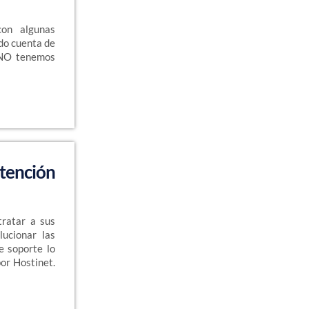
on algunas
do cuenta de
¡NO tenemos
atención
tratar a sus
lucionar las
e soporte lo
or Hostinet.