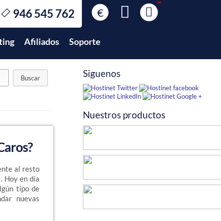
€
946 545 762
€
EUR
ting
Afiliados
Soporte
$
USD
£
GBP
Siguenos
$
MXN
Nuestros productos
Caros?
nte al resto
… Hoy en día
lgún tipo de
ndar nuevas