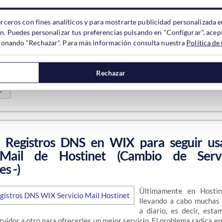
En estos días que c
erceros con fines analíticos y para mostrarte publicidad personalizada e
prácticamente indispensab
ón. Puedes personalizar tus preferencias pulsando en "Configurar", acept
nuestro listado el mejor p
ccionando "Rechazar". Para más información consulta nuestra
Política de
ordPress ¡y También Anti-Botón/Derecho! sobre todo si nos dedic
al, un contenido que Google valora mucho en los sitios webs. Si el 
cabeza detecta…
Rechazar
→
r Registros DNS en WIX para seguir us
 Mail de Hostinet (Cambio de Serv
s -)
Últimamente en Hosti
llevando a cabo muchas
a diario, es decir, est
ervidor a otro para ofrecerles un mejor servicio. El problema radica 