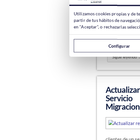
Utilizamos cookies propias y de t
partir de tus hábitos de navegaci
en "Aceptar", o rechazarlas sele
copiado” para W
contenido origin
sus robots a la 
Configurar
Sigue leyendo 
Actualiza
Servicio
Migracione
clientes de un s