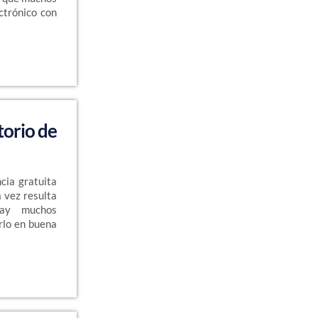
ectrónico con
torio de
cia gratuita
a vez resulta
hay muchos
irlo en buena