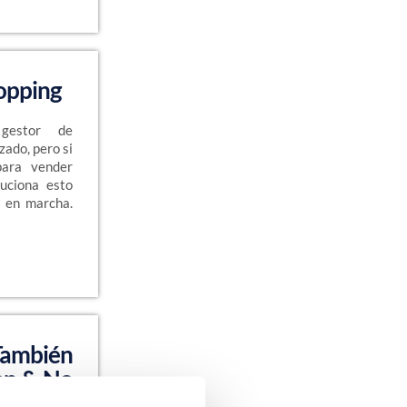
opping
gestor de
zado, pero si
 para vender
uciona esto
o en marcha.
 También
on & No