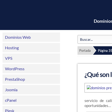
Dominio
Dominios Web
Hosting
Portada
Página 3
VPS
WordPress
¿Qué son 
PrestaShop
Joomla
cPanel
servicio de ca
oportunidades…
Plesk