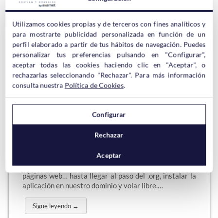
nada usar wordreference y prefieren utilizar otros
traductores de palabras,…
Utilizamos cookies propias y de terceros con fines analíticos y
Sigue leyendo →
para mostrarte publicidad personalizada en función de un
perfil elaborado a partir de tus hábitos de navegación. Puedes
personalizar tus preferencias pulsando en "Configurar",
aceptar todas las cookies haciendo clic en "Aceptar", o
rechazarlas seleccionando "Rechazar". Para más información
¿Cómo Instalar WordPress con
consulta nuestra
Política de Cookies
.
Softaculous?
Configurar
WordPress
es uno de los
Rechazar
gestores de
contenidos web más utilizados. Nos encanta la forma
Aceptar
que tiene de educar al usuario, desde WordPress.com,
su paso a paso, su creación intuitiva y dinámica de
páginas web… hasta llegar al paso del .org, instalar la
aplicación en nuestro dominio y volar libre.…
Sigue leyendo →