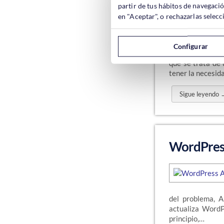
TinyMCE
partir de tus hábitos de navegaci
en "Aceptar", o rechazarlas sele
Configurar
escribimos entra
que se trata de 
tener la necesid
Sigue leyendo 
WordPress
del problema, A
actualiza WordP
principio,…