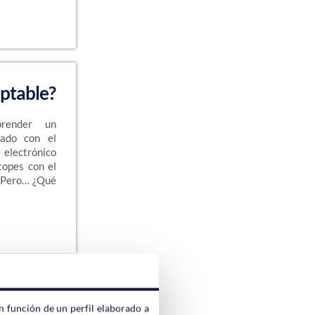
aptable?
render un
nado con el
ctrónico
topes con el
. Pero… ¿Qué
k Studio
n función de un perfil elaborado a