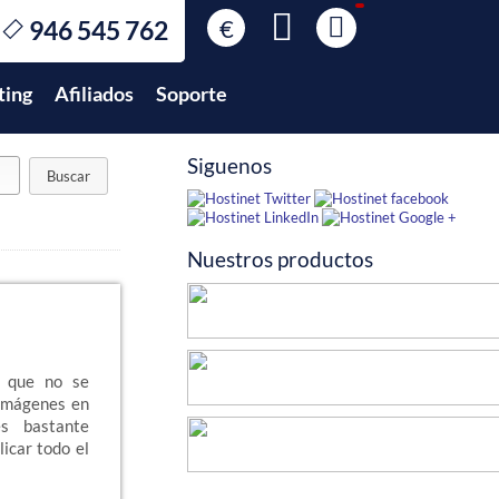
€
946 545 762
€
EUR
ting
Afiliados
Soporte
$
USD
£
GBP
Siguenos
$
MXN
Nuestros productos
n que no se
 imágenes en
es bastante
icar todo el