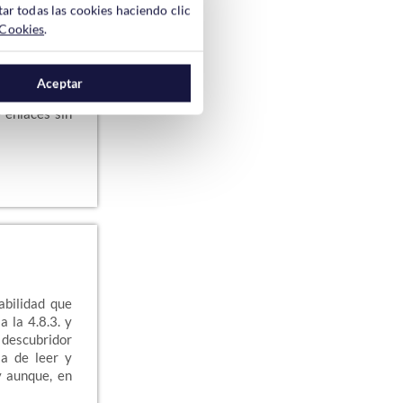
ar todas las cookies haciendo clic
 Cookies
.
ando se es
usuario de
rdPress y
Aceptar
ess, sabemos
 enlaces sin
abilidad que
a la 4.8.3. y
 descubridor
ja de leer y
y aunque, en