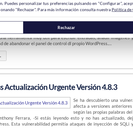
ón. Puedes personalizar tus preferencias pulsando en "Configurar", acept
ccionando "Rechazar". Para más información consulta nuestra
Política de
Cu
un 
Wo
Rechazar
das de manera habitual desde el editor de texto del propio WordPr
una herramienta muy útil para escribir entradas, añadir imágenes y
ad de abandonar el panel de control dl propio WordPress.…
→
 Actualización Urgente Versión 4.8.3
Se ha descubierto una vulner
afecta a versiones anteriores 
según las propias palabras del
nthony Ferrara, -Si estás leyendo esto y no has actualizado, de
ress. Esta vulnerabilidad permitía ataques de inyección de SQLi 