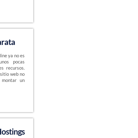
arata
ine ya no es
unos pocas
s recursos.
 sitio web no
 montar un
ostings