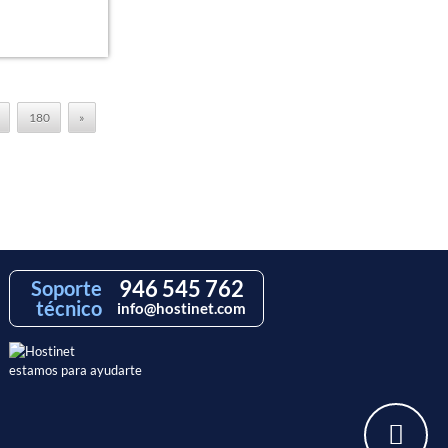
180
»
946 545 762
Soporte
técnico
info@hostinet.com
estamos para ayudarte