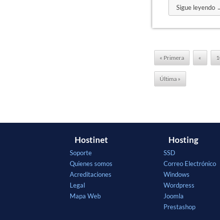
Sigue leyendo 
« Primera
«
1
Última »
Hostinet
Hosting
Soporte
SSD
Quienes somos
Correo Electrónico
Acreditaciones
Windows
Legal
Wordpress
Mapa Web
Joomla
Prestashop