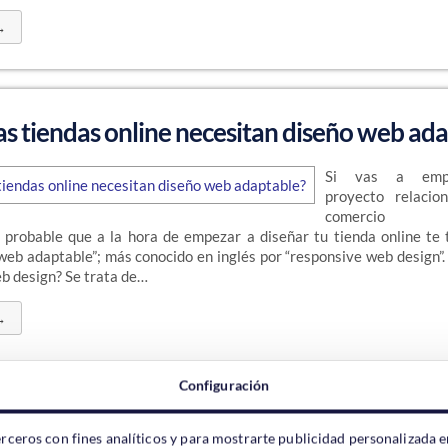
→
as tiendas online necesitan diseño web ad
Si vas a emp
proyecto relacio
comercio ele
 probable que a la hora de empezar a diseñar tu tienda online te 
web adaptable”; más conocido en inglés por “responsive web design”
b design? Se trata de…
→
Configuración
sual en los Widgets de WordPress – Blac
erceros con fines analíticos y para mostrarte publicidad personalizada e