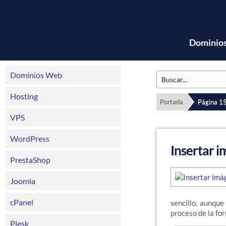
Dominio
Dominios Web
Hosting
Portada
Página 1
VPS
WordPress
Insertar i
PrestaShop
Joomla
cPanel
sencillo, aunque
proceso de la fo
Plesk