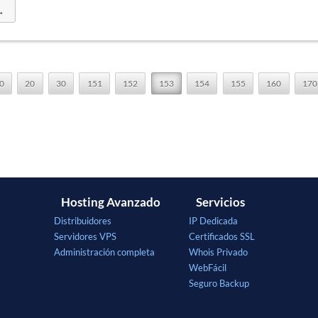
→
0
20
30
151
152
153
154
155
160
170
Hosting Avanzado
Servicios
Distribuidores
IP Dedicada
Servidores VPS
Certificados SSL
Administración completa
Whois Privado
WebFácil
Seguro Backup