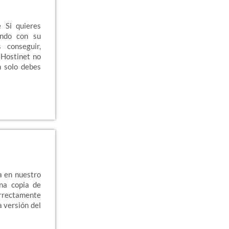
 Si quieres
endo con su
 conseguir,
 Hostinet no
n solo debes
a en nuestro
na copia de
rrectamente
 versión del