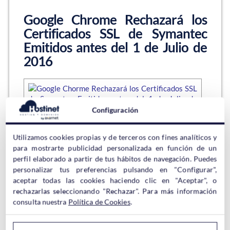
Google Chrome Rechazará los
Certificados SSL de Symantec
Emitidos antes del 1 de Julio de
2016
Configuración
La empresa Symantec se dedica a la seguridad
Utilizamos cookies propias y de terceros con fines analíticos y
informática. Es conocida a nivel mundial por sus
para mostrarte publicidad personalizada en función de un
antivirus y por ser la empresa que más certificados de
perfil elaborado a partir de tus hábitos de navegación. Puedes
seguridad SSL emite en el mundo. Google encontró
personalizar tus preferencias pulsando en "Configurar",
algunos problemas con algunos certificados de
validación extendida emitidos por Symantec en 2016
aceptar todas las cookies haciendo clic en "Aceptar", o
y por ese…
rechazarlas seleccionando "Rechazar". Para más información
consulta nuestra
Política de Cookies
.
Sigue leyendo →