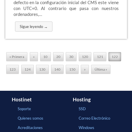
defecto en la configuración inicial del CMS este viene
con UTC+0. Al contrario que pasa con nuestros
ordenadores,…
Sigue leyendo →
« Primera
«
10
20
30
120
121
122
123
124
130
140
150
»
Última »
Hostinet
Hosting
Soporte
SSD
Quienes somos
Correo Electrónico
Acreditaciones
Windows