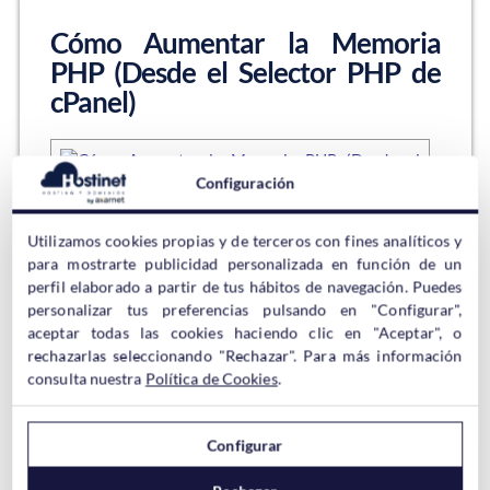
Cómo Aumentar la Memoria
PHP (Desde el Selector PHP de
cPanel)
Configuración
Todos los Alojamientos Linux de Hostinet cuentan con
Utilizamos cookies propias y de terceros con fines analíticos y
un panel de control cPanel a través del cual se puede
para mostrarte publicidad personalizada en función de un
cambiar la versión de PHP del Hosting sin problemas,
perfil elaborado a partir de tus hábitos de navegación. Puedes
así como acceder a la sección Opciones de PHP para
personalizar tus preferencias pulsando en "Configurar",
poder aumentar/reducir o activar ciertos parámetros.
aceptar todas las cookies haciendo clic en "Aceptar", o
Por ejemplo, el parámetro relacionado con…
rechazarlas seleccionando "Rechazar". Para más información
consulta nuestra
Política de Cookies
.
Sigue leyendo →
Configurar