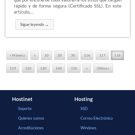
rápido y de forma segura (Certificado SSL). En este
artículo,…
Sigue leyendo →
« Primera
«
10
20
30
116
117
118
119
120
130
140
150
»
Última »
Hostinet
Hosting
Soporte
SSD
Quienes somos
Correo Electrónico
Acreditaciones
Windows