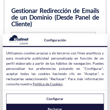
Gestionar Redirección de Emails
de un Dominio (Desde Panel de
Cliente)
Configuración
Lo primero de todo indicar que en el siguiente artículo
estamos recopilando todo lo relacionado con manejar
Utilizamos cookies propias y de terceros con fines analíticos y
tu alojamiento web cPanel desde el Panel de Cliente.
para mostrarte publicidad personalizada en función de un
¡No te lo pierdas! Al contratar dominio en Hostinet
perfil elaborado a partir de tus hábitos de navegación. Puedes
este NO dispone de servicio de correo electrónico, al
personalizar tus preferencias pulsando en "Configurar",
no ser que sea un dominio .eus…
aceptar todas las cookies haciendo clic en "Aceptar", o
rechazarlas seleccionando "Rechazar". Para más información
Sigue leyendo →
consulta nuestra
Política de Cookies
.
Configurar
Gestión de Citas y Eventos en
Rechazar